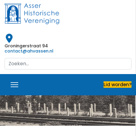
Groningerstraat 94
contact@ahvassen.nl
Search
...
Lid worden?