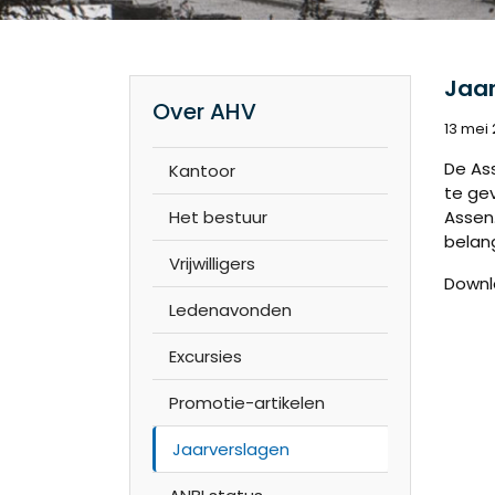
Jaar
Over AHV
13 mei
De As
Kantoor
te ge
Het bestuur
Assen
belan
Vrijwilligers
Down
Ledenavonden
Excursies
Promotie-artikelen
Jaarverslagen