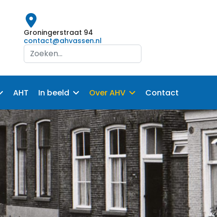
Groningerstraat 94
contact@ahvassen.nl
Search
...
AHT
In beeld
Over AHV
Contact