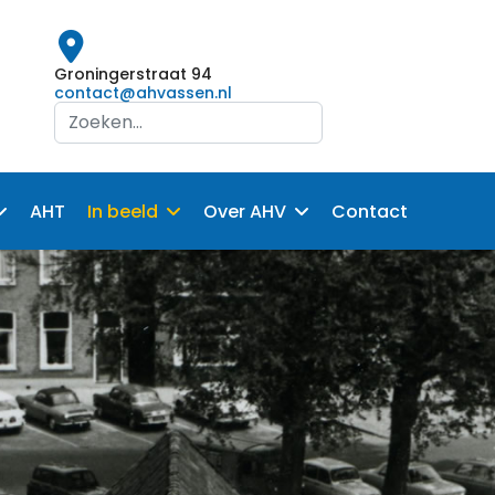
Groningerstraat 94
contact@ahvassen.nl
Search
...
AHT
In beeld
Over AHV
Contact