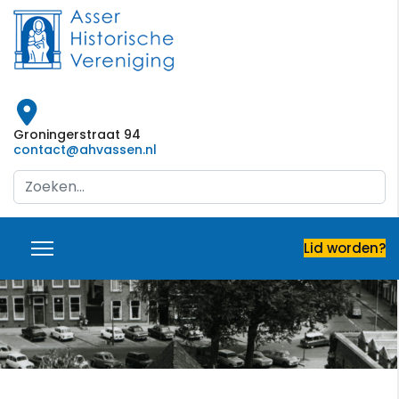
Groningerstraat 94
contact@ahvassen.nl
Search
...
Lid worden?