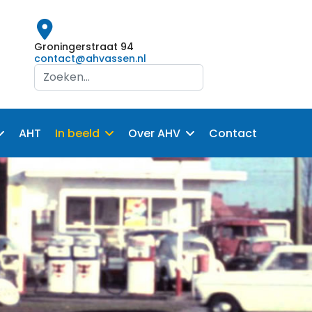
Groningerstraat 94
contact@ahvassen.nl
Search
...
AHT
In beeld
Over AHV
Contact