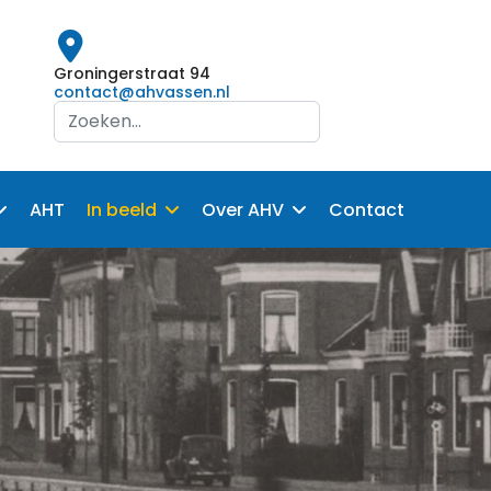
Groningerstraat 94
contact@ahvassen.nl
Search
...
AHT
In beeld
Over AHV
Contact