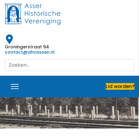
Groningerstraat 94
contact@ahvassen.nl
Search
...
Lid worden?